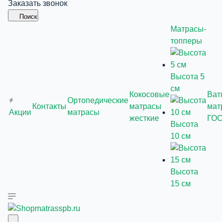
Заказать звонок
Поиск
Матрасы-
топперы
Высота 5
см
Кокосовые
Ват
Ортопедические
Контакты
матрасы
мат
Акции
матрасы
жесткие
ГО
Высота
10 см
Высота
15 см