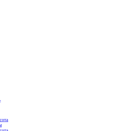
-
сота