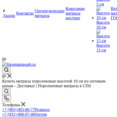
5 см
Кокосовые
Ва
Ортопедические
Контакты
матрасы
мат
Акции
матрасы
жесткие
ГО
Высота
10 см
Высота
15 см
Купить матрасы поролоновые высотой 10 см по оптовым
ценам – Доставка! | Поролоновые матрасы в СПб
Телефоны
+7 (965) 003-00-77
Розница
+7 (931) 008-07-00
Оптом