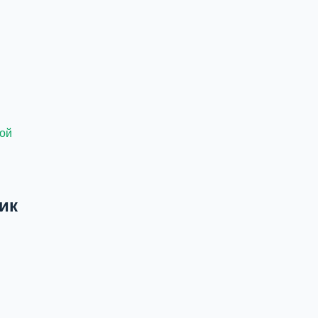
кой
ик