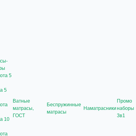
сы-
ры
а 5
Ватные
Промо
Беспружинные
матрасы,
Наматрасники
наборы
матрасы
ГОСТ
3в1
а 10