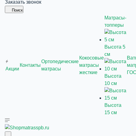
Заказать звонок
Поиск
Матрасы-
топперы
Высота 5
см
Кокосовые
Ват
Ортопедические
Контакты
матрасы
мат
Акции
матрасы
жесткие
ГО
Высота
10 см
Высота
15 см