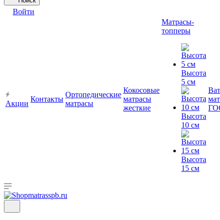
Поиск
Войти
Матрасы-
топперы
Высота
5 см
Кокосовые
Ва
Ортопедические
Контакты
матрасы
мат
Акции
матрасы
жесткие
ГО
Высота
10 см
Высота
15 см