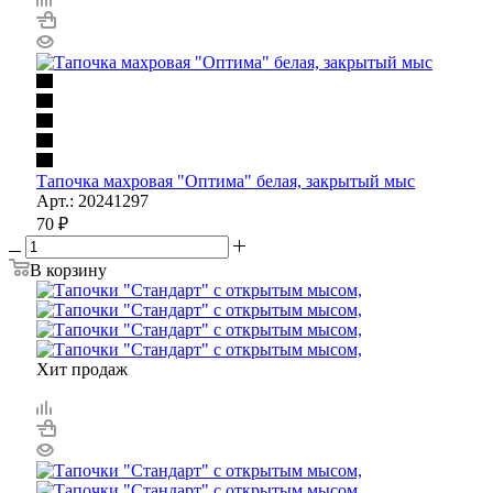
Тапочка махровая "Оптима" белая, закрытый мыс
Арт.: 20241297
70
₽
В корзину
Хит продаж